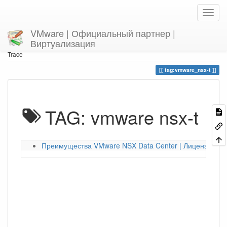
VMware | Официальный партнер |
Виртуализация
Home
You are here
tag
vmware_nsx-t
Trace
tag:vmware_nsx-t
TAG: vmware nsx-t
Преимущества VMware NSX Data Center | Лицензиров