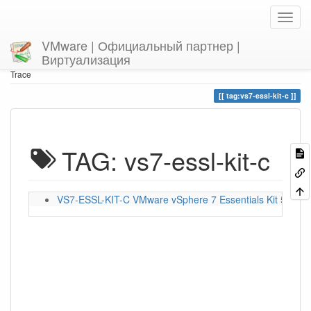
VMware | Официальный партнер |
Виртуализация
Home
You are here
tag
vs7-essl-kit-c
Trace
tag:vs7-essl-kit-c
TAG: vs7-essl-kit-c
VS7-ESSL-KIT-C VMware vSphere 7 Essentials Kit 57015