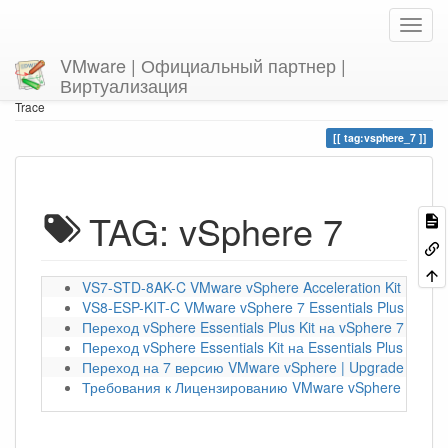
VMware | Официальный партнер |
Виртуализация
Home
You are here
tag
vsphere_7
Trace
tag:vsphere_7
TAG: vSphere 7
VS7-STD-8AK-C VMware vSphere Acceleration Kit | 8370
VS8-ESP-KIT-C VMware vSphere 7 Essentials Plus | 489
Переход vSphere Essentials Plus Kit на vSphere 7 Stand
Переход vSphere Essentials Kit на Essentials Plus |Upg
Переход на 7 версию VMware vSphere | Upgrade vSphe
Требования к Лицензированию VMware vSphere ESXi | 