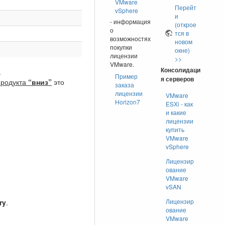
VMware
Перейт
vSphere
и
- информация
(открое
о
тся в
возможностях
новом
покупки
окне)
лицензии
>>
VMware.
Консолидаци
.
Пример
я серверов
продукта
“вниз”
это
заказа
лицензии
VMware
Horizon7
ESXi - как
и какие
лицензии
купить
VMware
vSphere
Лицензир
ование
VMware
vSAN
Лицензир
ry
.
ование
VMware