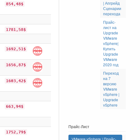
| Апгрейд
854,48$
Сценарии
перехода
Прайс-
лист на
1781,58$
Upgrade
VMware
vSphere|
Купить
1692,51$
Upgrade
VMware
2020 год
1656,87$
Переход
на 7
1603,42$
версию
VMware
vSphere |
Upgrade
vSphere
663,94$
Прайс-Лист
1752,79$
VMware vSphere | Прайс-