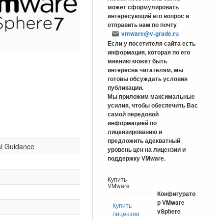
может сформулировать
интересующий его вопрос и
отправить нам по почту
vmware@v-grade.ru
Если у посетителя сайта есть
информация, которая по его
мнению может быть
интересна читателям, мы
готовы обсуждать условия
публикации.
Мы приложим максимальные
усилия, чтобы обеспечить Вас
самой передовой
информацией по
лицензированию и
предложить адекватный
al Guidance
уровень цен на лицензии и
поддержку VMware.
Купить
VMware
Конфигурато
р VMware
Купить
vSphere
лицензии