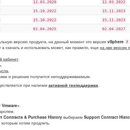
12.03.2020
12.03.2022
15.10.2022
15.11.2023
15.10.2022
15.11.2023
02.04.2025
02.04.2027
уальную версию продукта, на данный момент это версия
vSphere
7
а скачать и использовать может, как правило, еще
на две версии 
й кабинет
.
ь.
ысла
,
ржки и решение получится неподдерживаемым.
ществляется при наличии
активной техподдержки
.
 Vmware»
.
аролем.
t Contracts & Purchase History
выбираем
Support Contract Histo
о которым хотим продлить.