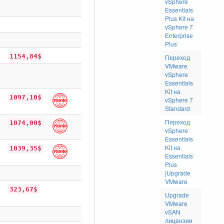
vSphere
Essentials
Plus Kit на
vSphere 7
Enterprise
Plus
1154,84$
Переход
VMware
vSphere
Essentials
Kit на
1097,10$
vSphere 7
Standard
Переход
1074,00$
vSphere
Essentials
Kit на
1039,35$
Essentials
Plus
|Upgrade
VMware
323,67$
Upgrade
VMware
vSAN
лицензии