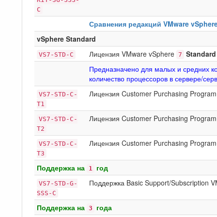
C
Сравнения редакций VMware vSpher
vSphere Standard
Лицензия VMware vSphere
Standard
VS7-STD-C
7
Предназначено для малых и средних ко
количество процессоров в сервере/сер
Лицензия Customer Purchasing Program
VS7-STD-C-
T1
Лицензия Customer Purchasing Program
VS7-STD-C-
T2
Лицензия Customer Purchasing Program
VS7-STD-C-
T3
Поддержка на
год
1
Поддержка Basic Support/Subscription
VS7-STD-G-
SSS-C
Поддержка на
года
3