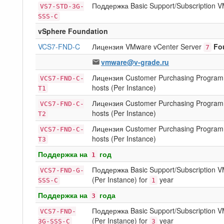
Поддержка Basic Support/Subscription
VS7-STD-3G-
SSS-C
vSphere Foundation
VCS7-FND-C
Лицензия VMware vCenter Server
Fo
7
vmware@v-grade.ru
Лицензия Customer Purchasing Program
VCS7-FND-C-
hosts (Per Instance)
T1
Лицензия Customer Purchasing Program
VCS7-FND-C-
hosts (Per Instance)
T2
Лицензия Customer Purchasing Program
VCS7-FND-C-
hosts (Per Instance)
T3
Поддержка на
год
1
Поддержка Basic Support/Subscription 
VCS7-FND-G-
(Per Instance) for
year
SSS-C
1
Поддержка на
года
3
Поддержка Basic Support/Subscription 
VCS7-FND-
(Per Instance) for
year
3G-SSS-C
3