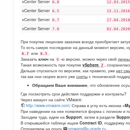
vCenter Server
6.0
12.03.2015
vCenter Server
6.5
15.11.2016
vCenter Server
6.7
17.04.2018
vCenter Server
7.0
02.04.2020
При покупке лицензии заказчик всегда приобретает акт
То есть самую последнюю на данный момент версию, ну 
или
.
6.7
6.5
Заказать
ключ
на
-ю версию, можно через свой
личны
6
Такая возможность при покупке
vSphere
, сохранилас
7
Дальше спускаться по версиям, как правило, уже
нет см
так как они скорее всего уже
сняты
с технической подде
Обращаем Ваше внимание
, что обновление осу
Где посмотреть срок действия поддержки и контракты?
Через аккаунт на сайте VMware:
http://www.vmware.com/
Справа в углу есть иконка
«My
При наведении на нее появляется форма с логином и п
Заходим туда, идем на
Support
, затем в разделе
Suppor
В открывшейся таблице ищем
Contract ID
, поддержку п
Отправляем на почту
vmware@v-grade.ru
.