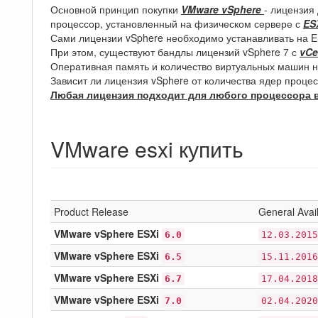
Основной принцип покупки
VMware vSphere
- лицензия
процессор, установленный на физическом сервере с
ES
Сами лицензии vSphere необходимо устанавливать на E
При этом, существуют бандлы лицензий vSphere 7 с
vCe
Оперативная память и количество виртуальных машин н
Зависит ли лицензия vSphere от количества ядер проце
Любая лицензия подходит для любого процессора в
VMware esxi купить
Product Release
General Avail
VMware vSphere ESXi
6.0
12.03.2015
VMware vSphere ESXi
6.5
15.11.2016
VMware vSphere ESXi
6.7
17.04.2018
VMware vSphere ESXi
7.0
02.04.2020