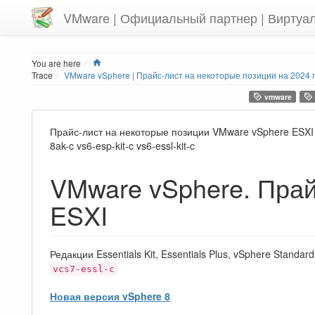
VMware | Официальный партнер | Виртуа
Home
You are here
Trace
VMware vSphere | Прайс-лист на некоторые позиции на 2024 
vmware
Прайс-лист на некоторые позиции VMware vSphere ESXI 
8ak-c vs6-esp-kit-c vs6-essl-kit-c
VMware vSphere. Прай
ESXI
Редакции Essentials Kit, Essentials Plus, vSphere Standard
vcs7-essl-c
Новая версия vSphere 8