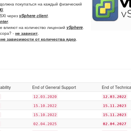
 должна покупаться на каждый физический
Xi
.
SXi через
vSphere client
.
nter
.
е влияют на количество лицензий
vSphere
.
ссора? -
не зависит
.
не зависимости от количества ядер
.
ability
End of General Support
End of Technic
12.03.2020
12.03.2022
15.10.2022
15.11.2023
15.10.2022
15.11.2023
02.04.2025
02.04.2027