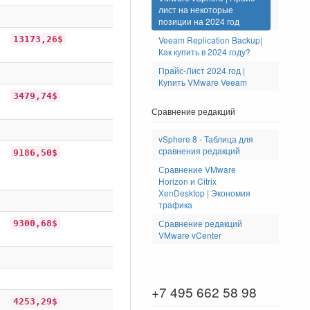
лист на некоторые
позиции на 2024 год
13173,26$
Veeam Replication Backup|
Как купить в 2024 году?
Прайс-Лист 2024 год |
Купить VMware Veeam
3479,74$
Сравнение редакций
vSphere 8 - Таблица для
сравнения редакций
9186,50$
Сравнение VMware
Horizon и Citrix
XenDesktop | Экономия
трафика
Сравнение редакций
9300,68$
VMware vCenter
+7 495 662 58 98
4253,29$