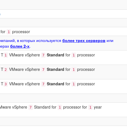
e
for
processor
1
мпаний, в которых используется
более трех серверов
или
верах
более 2-х
.
 T
VMware vSphere
Standard
for
processor
1
7
1
 T
VMware vSphere
Standard
for
processor
2
7
1
 T
VMware vSphere
Standard
for
processor
3
7
1
 VMware vSphere
Standard for
processor for
year
7
1
1