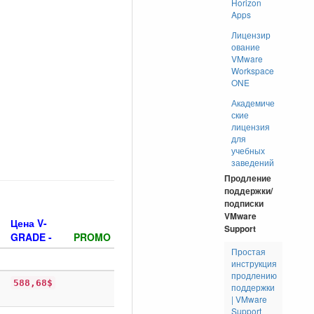
Horizon
Apps
Лицензир
ование
VMware
Workspace
ONE
Академиче
ские
лицензия
для
учебных
заведений
Продление
поддержки/
подписки
VMware
Цена V-
Support
GRADE -
PROMO
Простая
инструкция
продлению
588,68$
поддержки
| VMware
Support