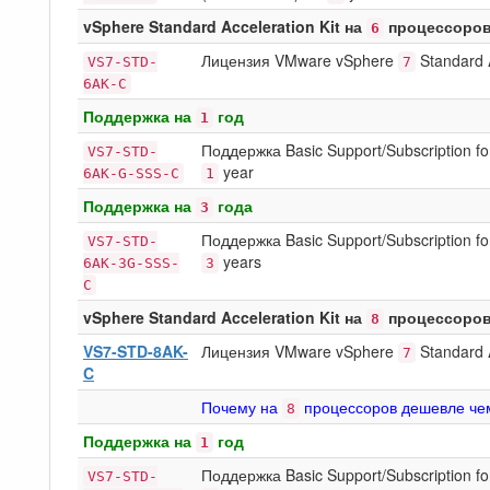
vSphere Standard Acceleration Kit на
процессоро
6
Лицензия VMware vSphere
Standard
VS7-STD-
7
6AK-C
Поддержка на
год
1
Поддержка Basic Support/Subscription 
VS7-STD-
year
6AK-G-SSS-C
1
Поддержка на
года
3
Поддержка Basic Support/Subscription 
VS7-STD-
years
6AK-3G-SSS-
3
C
vSphere Standard Acceleration Kit на
процессоро
8
VS7-STD-8AK-
Лицензия VMware vSphere
Standard
7
C
Почему на
процессоров дешевле че
8
Поддержка на
год
1
Поддержка Basic Support/Subscription 
VS7-STD-