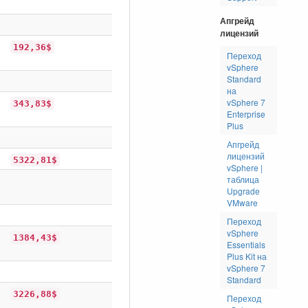
Апгрейд
лицензий
192,36$
Переход
vSphere
Standard
на
vSphere 7
343,83$
Enterprise
Plus
Апгрейд
лицензий
5322,81$
vSphere |
таблица
Upgrade
VMware
Переход
vSphere
1384,43$
Essentials
Plus Kit на
vSphere 7
Standard
3226,88$
Переход