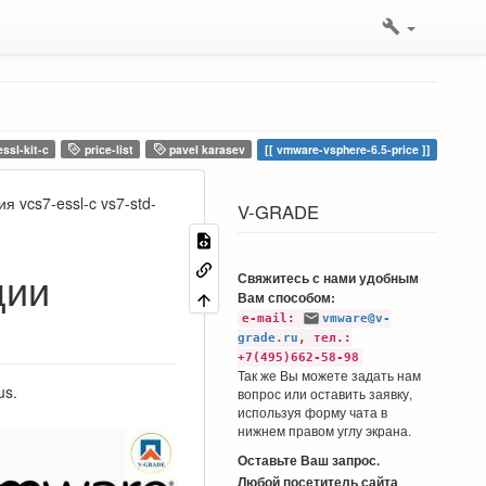
ssl-kit-c
price-list
pavel karasev
vmware-vsphere-6.5-price
 vcs7-essl-c vs7-std-
V-GRADE
ции
Свяжитесь с нами удобным
Вам способом:
e-mail:
vmware@v-
grade.ru
, тел.:
+7(495)662-58-98
Так же Вы можете задать нам
us.
вопрос или оставить заявку,
используя форму чата в
нижнем правом углу экрана.
Оставьте Ваш запрос.
Любой посетитель сайта