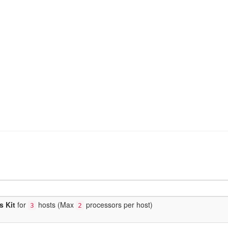
s Kit
for
hosts (Max
processors per host)
3
2