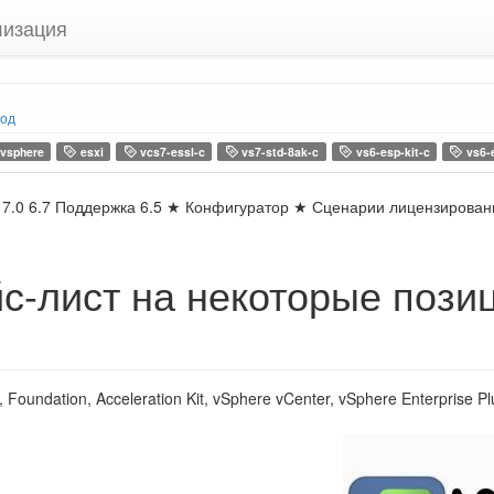
лизация
год
vsphere
esxi
vcs7-essl-c
vs7-std-8ak-c
vs6-esp-kit-c
vs6-e
7.0 6.7 Поддержка 6.5 ★ Конфигуратор ★ Сценарии лицензирования
с-лист на некоторые пози
, Foundation, Acceleration Kit, vSphere vCenter, vSphere Enterprise Pl