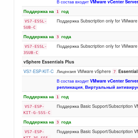
В состав входит
VMware vCenter Serve
Поддержка на
год
1
Поддержка Subscription only for VMwar
VS7-ESSL-
SUB-C
Поддержка на
года
3
Поддержка Subscription only for VMwar
VS7-ESSL-
3SUB-C
vSphere Essentials Plus
VS7-ESP-KIT-C
Лицензия VMware vSphere
Essential
7
В состав входит
VMware vCenter Serve
репликация
,
Виртуальный антивиру
Поддержка на
год
1
Поддержка Basic Support/Subscription
VS7-ESP-
KIT-G-SSS-C
Поддержка на
года
3
Поддержка Basic Support/Subscription
VS7-ESP-
KIT-3G-SSS-