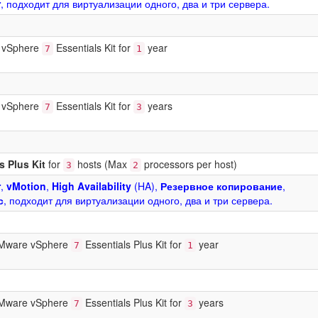
r
, подходит для виртуализации одного, два и три сервера.
e vSphere
Essentials Kit for
year
7
1
e vSphere
Essentials Kit for
years
7
3
s Plus Kit
for
hosts (Max
processors per host)
3
2
r
,
vMotion
,
High Availability
(HA),
Резервное копирование
,
с
, подходит для виртуализации одного, два и три сервера.
 VMware vSphere
Essentials Plus Kit for
year
7
1
 VMware vSphere
Essentials Plus Kit for
years
7
3