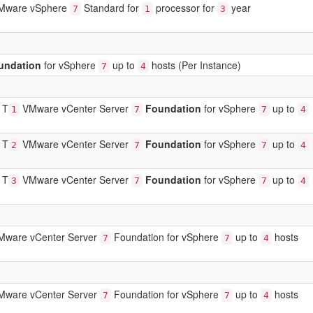
 VMware vSphere
Standard for
processor for
year
7
1
3
undation
for vSphere
up to
hosts (Per Instance)
7
4
 T
VMware vCenter Server
Foundation
for vSphere
up to
1
7
7
4
 T
VMware vCenter Server
Foundation
for vSphere
up to
2
7
7
4
 T
VMware vCenter Server
Foundation
for vSphere
up to
3
7
7
4
VMware vCenter Server
Foundation for vSphere
up to
hosts
7
7
4
VMware vCenter Server
Foundation for vSphere
up to
hosts
7
7
4