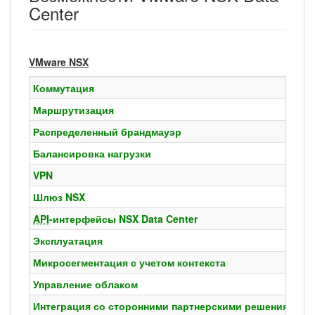
Center
VMware NSX
Коммутация
Л
Маршрутизация
Д
Распределенный брандмауэр
В
Балансировка нагрузки
Б
VPN
У
Шлюз NSX
П
API
-интерфейсы NSX Data Center
П
Эксплуатация
В
Микросегментация с учетом контекста
N
Управление облаком
В
Интеграция со сторонними партнерскими решениями
П