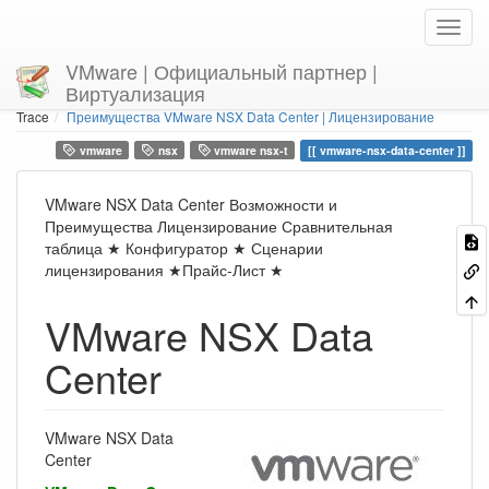
VMware | Официальный партнер |
Виртуализация
Home
You are here
Trace
Преимущества VMware NSX Data Center | Лицензирование
vmware
nsx
vmware nsx-t
vmware-nsx-data-center
VMware NSX Data Center Возможности и
Преимущества Лицензирование Сравнительная
таблица ★ Конфигуратор ★ Сценарии
лицензирования ★Прайс-Лист ★
VMware NSX Data
Center
VMware NSX Data
Center