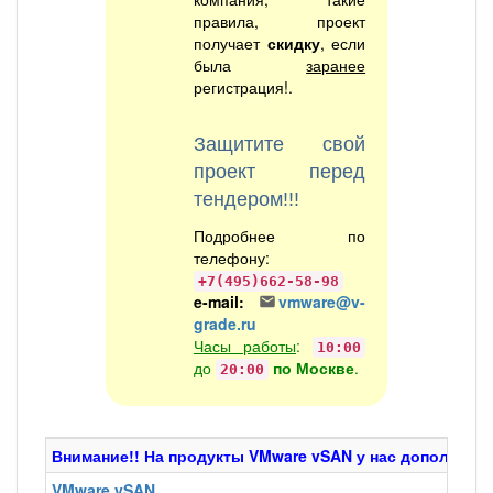
правила, проект
получает
скидку
, если
была
заранее
регистрация!.
Защитите свой
проект перед
тендером!!!
Подробнее по
телефону:
+7(495)662-58-98
e-mail:
vmware@v-
grade.ru
Часы работы
:
10:00
до
по Москве
.
20:00
Внимание!! На продукты VMware vSAN у нас дополните
VMware vSAN