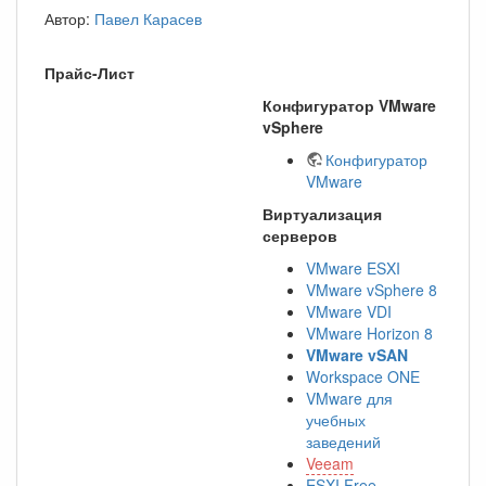
Автор:
Павел Карасев
Прайс-Лист
Конфигуратор VMware
vSphere
Конфигуратор
VMware
Виртуализация
серверов
VMware ESXI
VMware vSphere 8
VMware VDI
VMware Horizon 8
VMware vSAN
Workspace ONE
VMware для
учебных
заведений
Veeam
ESXI Free