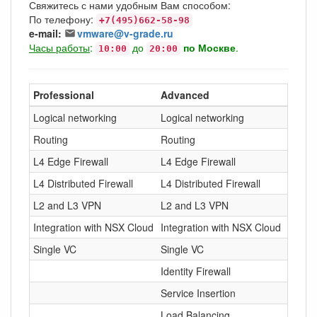
Свяжитесь с нами удобным Вам способом:
По телефону:
+7(495)662-58-98
e-mail:
vmware@v-grade.ru
Часы работы
:
до
по Москве
.
10:00
20:00
Professional
Advanced
Logical networking
Logical networking
Routing
Routing
L4 Edge Firewall
L4 Edge Firewall
L4 Distributed Firewall
L4 Distributed Firewall
L2 and L3 VPN
L2 and L3 VPN
Integration with NSX Cloud
Integration with NSX Cloud
Single VC
Single VC
Identity Firewall
I
Service Insertion
Load Balancing