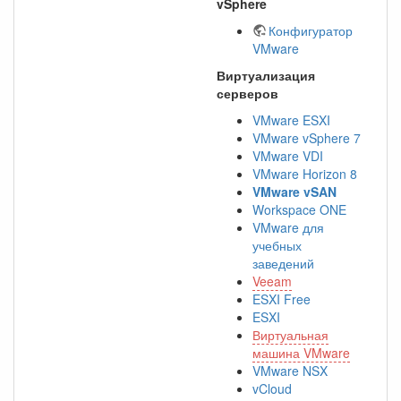
vSphere
Конфигуратор
VMware
Виртуализация
серверов
VMware ESXI
VMware vSphere 7
VMware VDI
VMware Horizon 8
VMware vSAN
Workspace ONE
VMware для
учебных
заведений
Veeam
ESXI Free
ESXI
Виртуальная
машина VMware
VMware NSX
vCloud