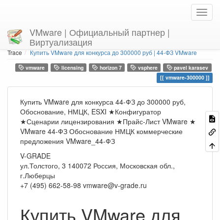
VMware | Официальный партнер |
Виртуализация
Home
You are here
Trace
Купить VMware для конкурса до 300000 руб | 44-ФЗ VMware
vmware
licensing
horizon 7
vsphere
pavel karasev
vmware-300000
Купить VMware для конкурса 44-ФЗ до 300000 руб,
Обоснование, НМЦК, ESXI ★Конфигуратор
★Сценарии лицензирования ★Прайс-Лист VMware ★
VMware 44-ФЗ Обоснование НМЦК коммерческие
предложения VMware_44-ФЗ
V-GRADE
ул.Толстого, 3
140072
Россия, Московская обл.,
г.Люберцы
+7 (495) 662-58-98
vmware@v-grade.ru
Купить VMware для