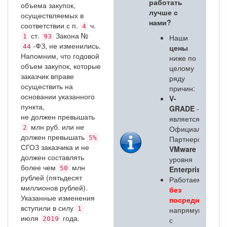
работать
объема закупок,
лучше с
осуществляемых в
нами?
соответствии с п.
ч.
4
ст.
Закона №
1
93
Наши
-ФЗ, не изменились.
44
цены
Напомним, что годовой
ниже по
объем закупок, которые
целому
заказчик вправе
ряду
осуществить на
причин:
основании указанного
V-
пункта,
GRADE
-
не должен превышать
является
млн руб. или не
2
Официальным
должен превышать
5%
Партнером
СГОЗ заказчика и не
VMware
должен составлять
уровня
более чем
млн
50
Enterprise
;
рублей (пятьдесят
Работаем
миллионов рублей).
без
Указанные изменения
посредников
,
вступили в силу
1
напрямую
июля
года.
2019
с