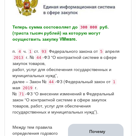
Теперь сумма состоволяет до
руб.
300 000
(триста тысяч рублей) на которую могут
осуществить закупку VMware.
п.
ч.
ст.
Федерального закона от
апреля
4
1
93
5
г. №
-ФЗ “О контрактной системе в сфере
2013
44
закупок товаров,
работ, услуг для обеспечения государственных и
муниципальных нужд”,
далее – Закон №
-ФЗ (Федеральный закон от
44
1
мая
г.
2019
№
-ФЗ “О внесении изменений в Федеральный
71
закон “О контрактной системе в сфере закупок
товаров, работ, услуг для обеспечения
государственных и муниципальных нужд”).
Между тем правила
Почему
определения годового