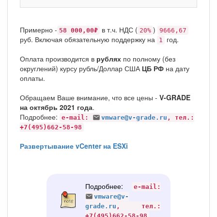
Примерно -
в т.ч. НДС (
)
58 000,00₽
20%
9666,67
руб. Включая обязательную поддержку на
год.
1
Оплата производится в
рублях
по полному (без
округлений) курсу рубль/Доллар США
ЦБ РФ
на дату
оплаты.
Обращаем Ваше внимание, что все цены -
V-GRADE
на октябрь 2021 года
.
Подробнее:
e-mail:
vmware@v-grade.ru
, тел.:
+7(495)662-58-98
Развертывание vCenter на ESXi
Подробнее:
e-mail:
vmware@v-
grade.ru
, тел.:
+7(495)662-58-98