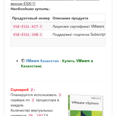
версии ESXi !!!
Необходимо купить:
Продуктовый номер
Описание продукта
Лицензия сертификат VMware vSph
VS8-ESSL-KIT-C
Поддержка\ подписка Subscription on
VS8-ESSL-SUB-C
VMware Казахстан
-
Купить VMware в
Казахстане.
Сценарий
:
2
Планируется использовать
3
сервера по
процессора в
2
каждом.
Количество виртуальных
серверов
,
Гб
30
192