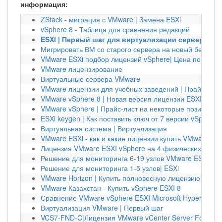
информация:
ZStack - миграция с VMware | Замена ESXi
vSphere 8 - Таблица для сравнения редакций
ESXi | Первый шаг для виртуализации серверов на 
Мигрировать ВМ со старого сервера на новый без вык
VMware ESXi подбор лицензий vSphere| Цена покупки
VMware лицензирование
Виртуальные сервера VMware
VMware лицензии для учебных заведений | Прайс-лист
VMware vSphere 8 | Новая версия лицензии ESXI 8
VMware vSphere | Прайс-лист на некоторые позиции на
ESXi keygen | Как поставить ключ от 7 версии vSphere н
Виртуальная система | Виртуализация
VMware ESXi - как и какие лицензии купить VMware vS
Лицензия VMware ESXI vSphere на 4 физических серв
Решение для мониторинга 6-19 узлов VMware ESXi
Решение для мониторинга 1-5 узлов| ESXi
VMware Horizon | Купить полновесную лицензию
VMware Казахстан - Купить vSphere ESXI 8
Сравнение VMware vSphere ESXI Microsoft Hyper-V и Cit
Виртуализация VMware | Первый шаг
VCS7-FND-C|Лицензия VMware vCenter Server Foundati