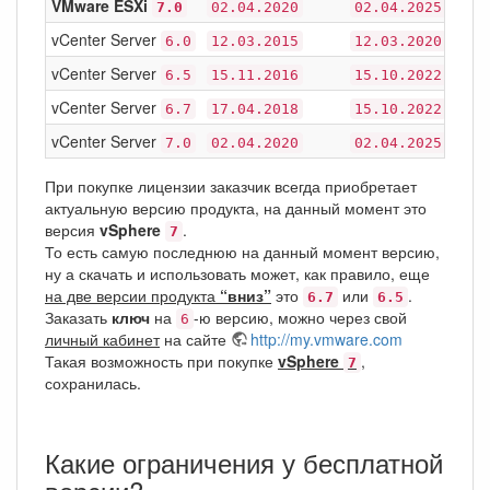
VMware ESXi
7.0
02.04.2020
02.04.2025
vCenter Server
6.0
12.03.2015
12.03.2020
vCenter Server
6.5
15.11.2016
15.10.2022
vCenter Server
6.7
17.04.2018
15.10.2022
vCenter Server
7.0
02.04.2020
02.04.2025
При покупке лицензии заказчик всегда приобретает
актуальную версию продукта, на данный момент это
версия
vSphere
.
7
То есть самую последнюю на данный момент версию,
ну а скачать и использовать может, как правило, еще
на две версии продукта
“вниз”
это
или
.
6.7
6.5
Заказать
ключ
на
-ю версию, можно через свой
6
личный кабинет
на сайте
http://my.vmware.com
Такая возможность при покупке
vSphere
,
7
сохранилась.
Какие ограничения у бесплатной