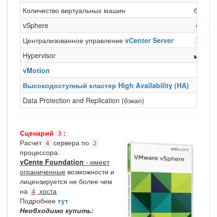
Количество виртуальных машин
без ог
vSphere
CPU
6
Централизованное управление
vCenter Server
inst
1
Hypervisor
✔️
vMotion
Высокодоступный кластер High Availability (HA)
Data Protection and Replication (бэкап)
Сценарий
:
3
Расчет
сервера по
4
2
процессора.
vCente Foundation
- имеет
ограниченные
возможности и
лицензируется не более чем
на
хоста
4
Подробнее
тут
Необходимо купить: