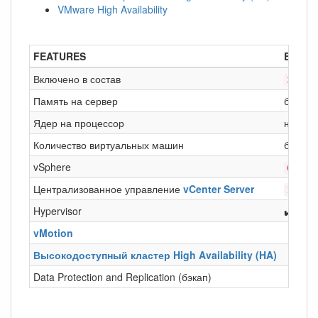
VMware High Availability
FEATURES
Essenti
Включено в состав
сер
3
Память на сервер
без ог
Ядер на процессор
не бол
Количество виртуальных машин
без ог
vSphere
CPU
6
Централизованное управление
vCenter Server
inst
1
Hypervisor
✔️
vMotion
Высокодоступный кластер High Availability (HA)
Data Protection and Replication (бэкап)