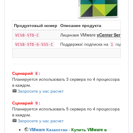
Продуктовый номер
Описание продукта
Лицензия VMware
vCenter Server
VCS8-STD-C
8
Поддержка\ подписка на
год Basic
VCS8-STD-G-SSS-C
1
Сценарий
:
8
Планируется использовать 3 сервера по 4 процессора
в каждом.
Запросите у нас расчет
Сценарий
:
9
Планируется использовать 5 сервера по 4 процессора
в каждом.
Запросите у нас расчет
VMware Казахстан
-
Купить VMware в