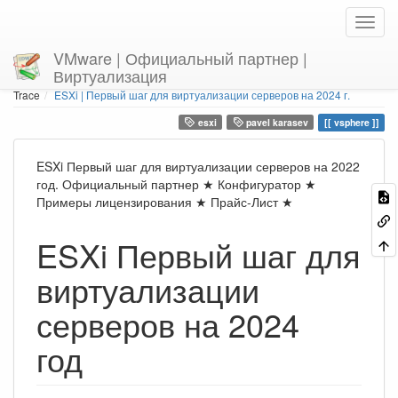
VMware | Официальный партнер |
Виртуализация
Home
You are here
Trace
ESXi | Первый шаг для виртуализации серверов на 2024 г.
esxi
pavel karasev
vsphere
ESXi Первый шаг для виртуализации серверов на 2022
год. Официальный партнер ★ Конфигуратор ★
Примеры лицензирования ★ Прайс-Лист ★
ESXi Первый шаг для
виртуализации
серверов на 2024
год