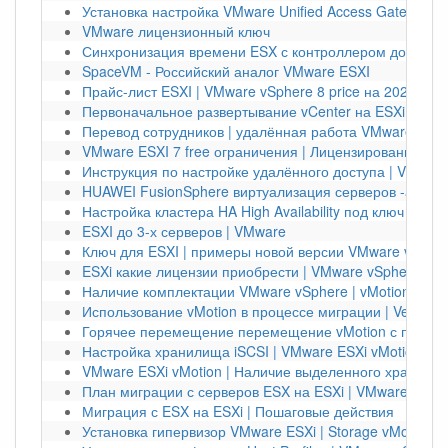
Установка настройка VMware Unified Access Gateway|
VMware лицензионный ключ
Синхронизация времени ESX с контроллером домена 
SpaceVM - Российский аналог VMware ESXI
Прайс-лист ESXI | VMware vSphere 8 price на 2024 год
Первоначальное развертывание vCenter на ESXi | VMw
Перевод сотрудников | удалённая работа VMware
VMware ESXI 7 free ограничения | Лицензирование vS
Инструкция по настройке удалённого доступа | VMwar
HUAWEI FusionSphere виртуализация серверов -анало
Настройка кластера HA High Availability под ключ | VMw
ESXI до 3-х серверов | VMware
Ключ для ESXI | примеры новой версии VMware vSpher
ESXi какие лицензии приобрести | VMware vSphere Kub
Наличие комплектации VMware vSphere | vMotion
Использование vMotion в процессе миграции | Veeam 
Горячее перемещение перемещение vMotion с помощ
Настройка хранилища iSCSI | VMware ESXi vMotion
VMware ESXi vMotion | Наличие выделенного хранили
План миграции с серверов ESX на ESXi | VMware
Миграция с ESX на ESXi | Пошаговые действия
Установка гипервизор VMware ESXi | Storage vMotion