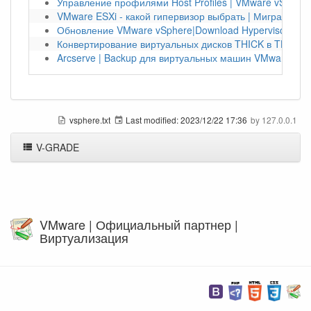
Управление профилями Host Profiles | VMware vSphere
VMware ESXi - какой гипервизор выбрать | Миграция
Обновление VMware vSphere|Download Hypervisor ESXi
Конвертирование виртуальных дисков THICK в THIN
Arcserve | Backup для виртуальных машин VMware vSp
vsphere.txt
Last modified:
2023/12/22 17:36
by
127.0.0.1
V-GRADE
VMware | Официальный партнер |
Виртуализация