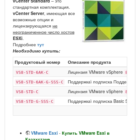
vCenter Standard
– это
стандартная комплектация.
vCenter Server
, имеющая все
возможные опции и
лицензирующаяся
не
неограниченное число хостов
ESXi
.
Подробнее
тут
Необходимо купить:
Продуктовый номер
Описание продукта
Лицензия VMware vSphere
Stan
VS8-STD-6AK-C
8
Поддержка\ подписка Поддержка\ п
VS8-STD-6AK-G-SSS-C
Лицензия VMware vSphere
Stan
VS8-STD-C
8
Поддержка\ подписка Basic Support
VS8-STD-G-SSS-C
VMware Esxi
-
Купить VMware Esxi в
Казахстане.