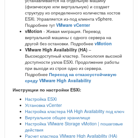
устанавливается на отдельную машину
(физическую или виртуальную) и создает
структуру из определенного количества хостов
ESXi. Управляется из-под клиента vSphere.
Подробнее тут
VMware vCenter
vMotion
- Живая миграция. Перевод
виртуальной машины с одного сервера на
другой без остановки. Подробнее
vMotion
VMware High Availability (HA)
–
Высокодоступный кластер. Технология высокой
доступности узлов ESXi. Продолжение работы
при выходи из строя одно из сервера.
Подробнее
Переход на отказоустойчивую
среду VMware High Availability
Инструкции по настройки ESXi:
Настройка ESXi
Установка vCenter
Настройка кластера HA High Availability под ключ
Виртуальное общее хранилище
Настройка VMware Storage vMotion | пошаговые
действия
Расчет кластера VMware High Availability (HA)