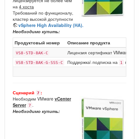
лицензируется не более чем
на
4 хоста
Требований по функционалу,
кластер высокой доступности
vSphere High Availability (HA).
Необходимо купить:
Продуктовый номер
Описание продукта
Лицензия сертификат VMware vSp
VS8-STD-8AK-C
Поддержка\ подписка на
год Bas
VS8-STD-8AK-G-SSS-C
1
Сценарий
:
7
Необходим VMware
vCenter
Server
.
7
Необходимо купить: