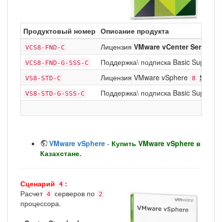
Продуктовый номер
Описание продукта
Лицензия
VMware vCenter Server
VCS8-FND-C
8
Поддержка\ подписка Basic Support/S
VCS8-FND-G-SSS-C
Лицензия VMware vSphere
Stand
VS8-STD-C
8
Поддержка\ подписка Basic Support/
VS8-STD-G-SSS-C
VMware vSphere
-
Купить VMware vSphere в
Казахстане.
Сценарий
:
4
Расчет
серверов по
4
2
процессора.