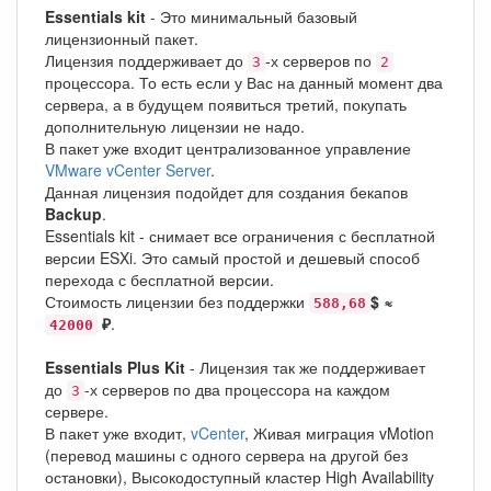
Essentials kit
- Это минимальный базовый
лицензионный пакет.
Лицензия поддерживает до
-х серверов по
3
2
процессора. То есть если у Вас на данный момент два
сервера, а в будущем появиться третий, покупать
дополнительную лицензии не надо.
В пакет уже входит централизованное управление
VMware vCenter Server
.
Данная лицензия подойдет для создания бекапов
Backup
.
Essentials kit - снимает все ограничения с бесплатной
версии ESXi. Это самый простой и дешевый способ
перехода с бесплатной версии.
Стоимость лицензии без поддержки
$ ≈
588,68
₽
.
42000
Essentials Plus Kit
- Лицензия так же поддерживает
до
-х серверов по два процессора на каждом
3
сервере.
В пакет уже входит,
vCenter
, Живая миграция vMotion
(перевод машины с одного сервера на другой без
остановки), Высокодоступный кластер High Availability