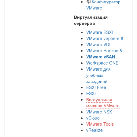
Конфигуратор
VMware
Виртуализация
серверов
VMware ESXI
VMware vSphere 8
VMware VDI
VMware Horizon 8
VMware vSAN
Workspace ONE
VMware для
учебных
заведений
ESXI Free
ESXI
Виртуальная
машина VMware
VMware NSX
vCloud
VMware Tools
vRealize