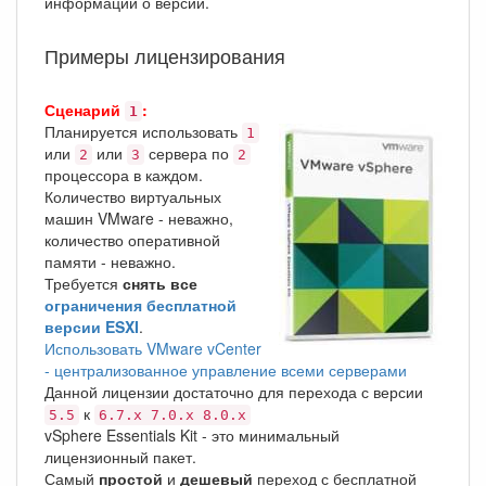
информации о версии.
Примеры лицензирования
Сценарий
:
1
Планируется использовать
1
или
или
сервера по
2
3
2
процессора в каждом.
Количество виртуальных
машин VMware - неважно,
количество оперативной
памяти - неважно.
Требуется
снять все
ограничения бесплатной
версии ESXI
.
Использовать VMware vCenter
- централизованное управление всеми серверами
Данной лицензии достаточно для перехода с версии
к
5.5
6.7.x 7.0.x 8.0.x
vSphere Essentials Kit - это минимальный
лицензионный пакет.
Самый
простой
и
дешевый
переход с бесплатной