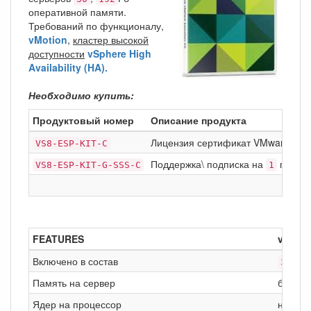
оперативной памяти.
Требований по функционалу,
vMotion
,
кластер высокой
доступности
vSphere High
Availability (HA).
Необходимо купить:
Продуктовый номер
Описание продукта
Лицензия сертификат VMware vSp
VS8-ESP-KIT-C
Поддержка\ подписка на
год Ba
VS8-ESP-KIT-G-SSS-C
1
FEATURES
vSphe
Включено в состав
сер
3
Память на сервер
без ог
Ядер на процессор
не бол