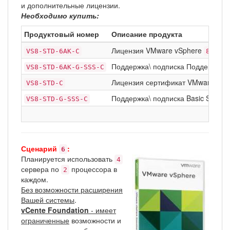
и дополнительные лицензии.
Необходимо купить:
Продуктовый номер
Описание продукта
Лицензия VMware vSphere
Stan
VS8-STD-6AK-C
8
Поддержка\ подписка Поддержка\ п
VS8-STD-6AK-G-SSS-C
Лицензия сертификат VMware vSp
VS8-STD-C
Поддержка\ подписка Basic Support
VS8-STD-G-SSS-C
Сценарий
:
6
Планируется использовать
4
сервера по
процессора в
2
каждом.
Без возможности расширения
Вашей системы
.
vCente Foundation
- имеет
ограниченные
возможности и