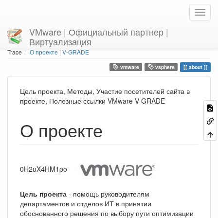
VMware | Официальный партнер |
Виртуализация
Home
You are here
Trace
О проекте | V-GRADE
vmware
vsphere
about
Цель проекта, Методы, Участие посетителей сайта в
проекте, Полезные ссылки VMware V-GRADE
О проекте
0H2uX4HM1po
Цель проекта
- помощь руководителям
департаментов и отделов ИТ в принятии
обоснованного решения по выбору пути оптимизации