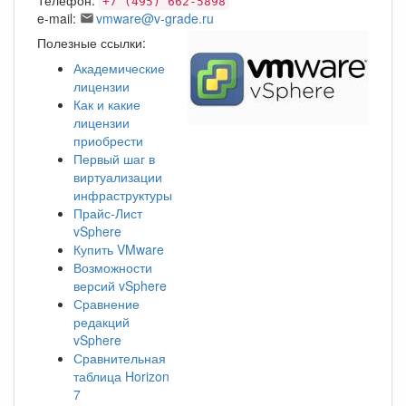
Телефон:
+7 (495) 662-5898
e-mail:
vmware@v-grade.ru
Полезные ссылки:
Академические
лицензии
Как и какие
лицензии
приобрести
Первый шаг в
виртуализации
инфраструктуры
Прайс-Лист
vSphere
Купить VMware
Возможности
версий vSphere
Сравнение
редакций
vSphere
Сравнительная
таблица Horizon
7