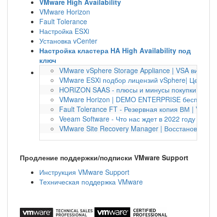
VMware High Availability
VMware Horizon
Fault Tolerance
Настройка ESXi
Установка vCenter
Настройка кластера HA High Availability под
ключ
VMware vSphere Storage Appliance | VSA виртуа
VMware ESXi подбор лицензий vSphere| Цена по
HORIZON SAAS - плюсы и минусы покупки по под
VMware Horizon | DEMO ENTERPRISE бесплатно 
Fault Tolerance FT - Резервная копия ВМ | VMwa
Veeam Software - Что нас ждет в 2022 году | Bac
VMware Site Recovery Manager | Восстановление
Продление поддержки/подписки VMware Support
Инструкция VMware Support
Техническая поддержка VMware