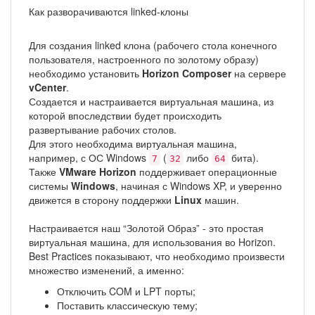
Как разворачиваются linked-клоны
Для создания linked клона (рабочего стола конечного
пользователя, настроенного по золотому образу)
необходимо установить
Horizon Composer
на сервере
vCenter
.
Создается и настраивается виртуальная машина, из
которой впоследствии будет происходить
развертывание рабочих столов.
Для этого необходима виртуальная машина,
например, с ОС Windows
(
либо
бита).
7
32
64
Также
VMware Horizon
поддерживает операционные
системы
Windows
, начиная с Windows XP, и уверенно
движется в сторону поддержки
Linux
машин.
Настраивается наш “Золотой Образ” - это простая
виртуальная машина, для использования во Horizon.
Best Practices показывают, что необходимо произвести
множество изменений, а именно:
Отключить COM и LPT порты;
Поставить классическую тему;