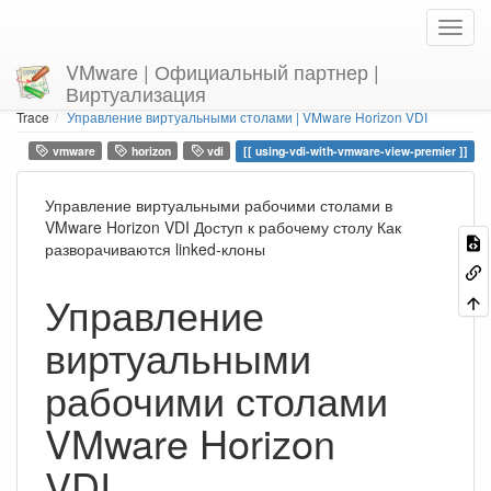
VMware | Официальный партнер |
Виртуализация
Home
You are here
Trace
Управление виртуальными столами | VMware Horizon VDI
vmware
horizon
vdi
using-vdi-with-vmware-view-premier
Управление виртуальными рабочими столами в
VMware Horizon VDI Доступ к рабочему столу Как
разворачиваются linked-клоны
Управление
виртуальными
рабочими столами
VMware Horizon
VDI