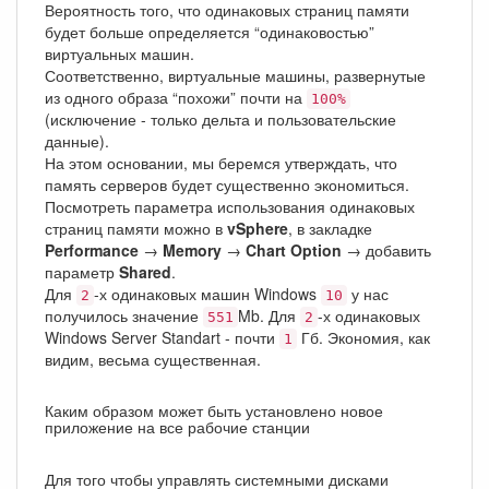
Вероятность того, что одинаковых страниц памяти
будет больше определяется “одинаковостью”
виртуальных машин.
Соответственно, виртуальные машины, развернутые
из одного образа “похожи” почти на
100%
(исключение - только дельта и пользовательские
данные).
На этом основании, мы беремся утверждать, что
память серверов будет существенно экономиться.
Посмотреть параметра использования одинаковых
страниц памяти можно в
vSphere
, в закладке
Performance
→
Memory
→
Chart Option
→ добавить
параметр
Shared
.
Для
-х одинаковых машин Windows
у нас
2
10
получилось значение
Mb. Для
-х одинаковых
551
2
Windows Server Standart - почти
Гб. Экономия, как
1
видим, весьма существенная.
Каким образом может быть установлено новое
приложение на все рабочие станции
Для того чтобы управлять системными дисками