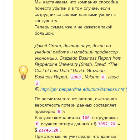
Мы настаиваем, что компания способна
понести убытки и в том случае, если
сотрудник со своими данными уходит к
конкуренту.
Теперь сумма уже и не кажется такой
большой.
Дэвид Смит, доктор наук, декан по
учебной работе и младший профессор
экономики, Graziado Business Report from
Pepperdine University (Smith, David. “The
Cost of Lost Data.” David. Graziado
Business Report.
, Volume
, Issue
2003
6
.
3
http://gbr.pepperdine.edu/033/dataloss.html
)
По расчетам того же автора, ежегодная
вероятность потери данных составляет
примерно
%.
6
В случае компании из
сотрудников –
100
случаев потери данных x $
=
6
3957,70
$
.
23746,20
При этом мы не учитывали, что данные