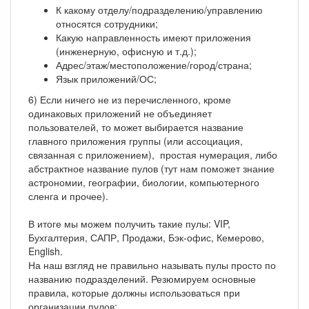
К какому отделу/подразделению/управлению
относятся сотрудники;
Какую направленность имеют приложения
(инженерную, офисную и т.д.);
Адрес/этаж/местоположение/город/страна;
Язык приложений/ОС;
6) Если ничего не из перечисленного, кроме
одинаковых приложений не объединяет
пользователей, то может выбирается название
главного приложения группы (или ассоциация,
связанная с приложением), простая нумерация, либо
абстрактное название пулов (тут нам поможет знание
астрономии, географии, биологии, компьютерного
сленга и прочее).
В итоге мы можем получить такие пулы: VIP,
Бухгалтерия, САПР, Продажи, Бэк-офис, Кемерово,
English.
На наш взгляд не правильно называть пулы просто по
названию подразделений. Резюмируем основные
правила, которые должны использоваться при
организации пулов: