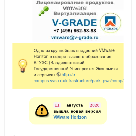
Одно из крупнейших внедрений VMware
Horizon в сфере высшего образования -
ВГУЭС (Владивостокский
Государственный Университет Экономики
и сервиса)
http://e-
campus.vvsu.ru/infrastructure/park_pwc/comp/zero_c
августа
11
2020
вышла новая версия
VMware Horizon